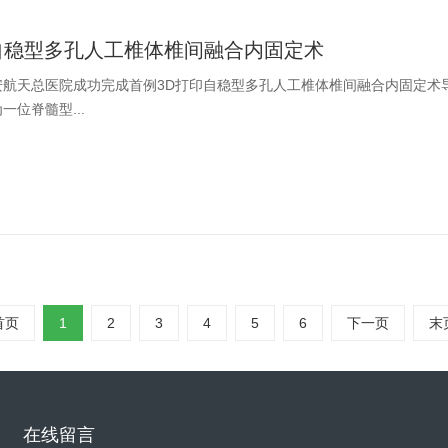
自稳型多孔人工椎体椎间融合内固定术
安航天总医院成功完成首例3D打印自稳型多孔人工椎体椎间融合内固定术
一位脊髓型...
首页
1
2
3
4
5
6
下一页
末
在线留言